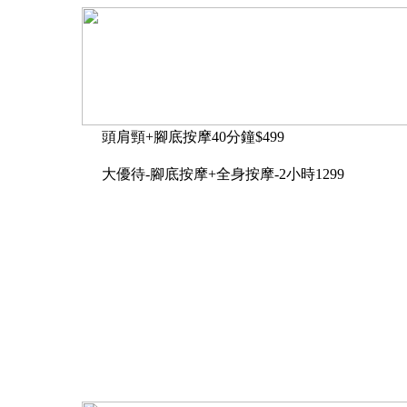
頭肩頸+腳底按摩40分鐘$499
大優待-腳底按摩+全身按摩-2小時1299